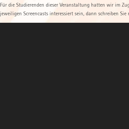
Für die Studierenden dieser Veranstaltung hatten wir im Zug
jeweiligen Screencasts interessiert sein, dann schreiben Sie 
Video-
Player