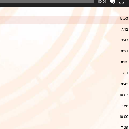
00:00
5:50
7:12
13:47
9:21
8:35
6:11
9:42
10:02
7:58
10:06
7:38